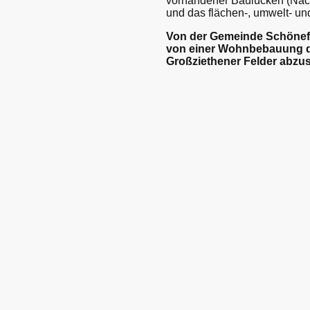
vorhandener Baulücken (Nach
und das flächen-, umwelt- u
Von der Gemeinde Schönefe
von einer Wohnbebauung d
Großziethener Felder abzu