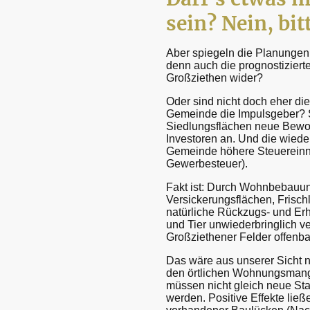
sein? Nein, bit
Aber spiegeln die Planunge
denn auch die prognostizier
Großziethen wider?
Oder sind nicht doch eher di
Gemeinde die Impulsgeber? S
Siedlungsflächen neue Bewo
Investoren an. Und die wied
Gemeinde höhere Steuereinn
Gewerbesteuer).
Fakt ist: Durch Wohnbebauu
Versickerungsflächen, Frisch
natürliche Rückzugs- und Er
und Tier unwiederbringlich ve
Großziethener Felder offenb
Das wäre aus unserer Sicht n
den örtlichen Wohnungsmang
müssen nicht gleich neue St
werden. Positive Effekte lie