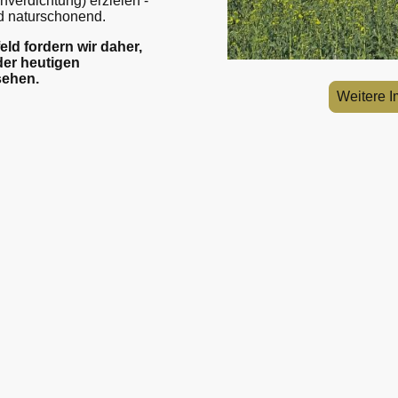
verdichtung) erzielen -
nd naturschonend.
ld fordern wir daher,
er heutigen
sehen.
Weitere 