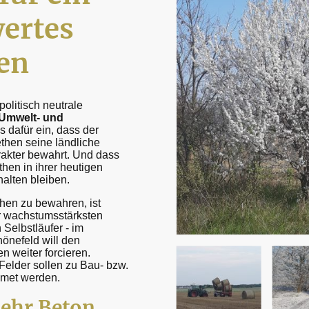
wertes
en
olitisch neutrale
Umwelt- und
s dafür ein, dass der
ethen seine ländliche
akter bewahrt. Und dass
hen in ihrer heutigen
alten bleiben.
hen zu bewahren, ist
er wachstumsstärksten
Selbstläufer - im
önefeld will den
n weiter forcieren.
Felder sollen zu Bau- bzw.
met werden.
ehr Beton