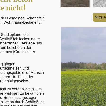
te nicht!
Mitgli
n der Gemeinde Schönefeld
ten Wohnraum-Bedarfe für
e Städteplaner der
chließlich locken neue
hner*innen, Betriebe und
erum bescheren der
ahmen (Grundsteuer,
ng gingen
luftschneisen und
holungsgebiete für Mensch
rloren - im Falle der
ar unnötigerweise.
icht zu verantworten. Um
el wirksam zu bekämpfen,
adtviertel hochgezogen
ßen schon durch Schließung