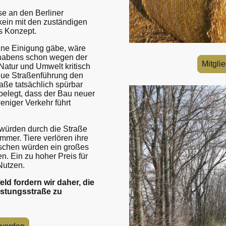
e an den Berliner
kein mit den zuständigen
es Konzept.
ine Einigung gäbe, wäre
orhabens schon wegen der
Mitgli
Natur und Umwelt kritisch
neue Straßenführung den
aße tatsächlich spürbar
 belegt, dass der Bau neuer
weniger Verkehr führt
 würden durch die Straße
mmer. Tiere verlören ihre
schen würden ein großes
n. Ein zu hoher Preis für
Nutzen.
d fordern wir daher, die
astungsstraße zu