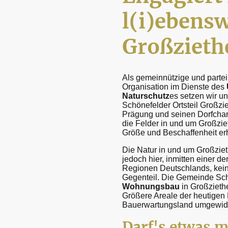
l(i)ebens
Großzieth
Als gemeinnützige und parteip
Organisation im Dienste des
Naturschutz
es setzen wir un
Schönefelder Ortsteil Großzi
Prägung und seinen Dorfchar
die Felder in und um Großziet
Größe und Beschaffenheit erh
Die Natur in und um Großziet
jedoch hier, inmitten einer d
Regionen Deutschlands, kein 
Gegenteil. Die Gemeinde Sch
Wohnungsbau
in Großziethe
Größere Areale der heutigen 
Bauerwartungsland umgewid
Darf's
etwas m